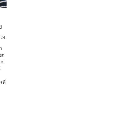
ย
024
ก
ยยก
าก
้
ที่