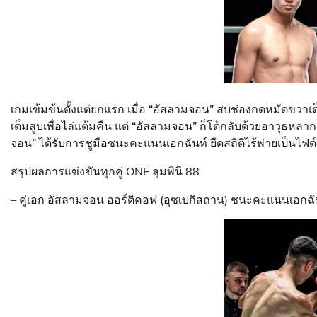
เกมเข้มข้นตั้งแต่ยกแรก เมื่อ “อัสลามจอน” สบช่องกดหมัดขวาเต็
เต็มสูบเพื่อไล่แต้มคืน แต่ “อัสลามจอน” ก็โต้กลับด้วยอาวุธหลาก
จอน” ได้รับการชูมือชนะคะแนนเอกฉันท์ ยืดสถิติไร้พ่ายเป็นไฟต์ท
สรุปผลการแข่งขันทุกคู่ ONE ลุมพินี 88
– คู่เอก อัสลามจอน ออร์ติคอฟ (อุซเบกิสถาน) ชนะคะแนนเอกฉั