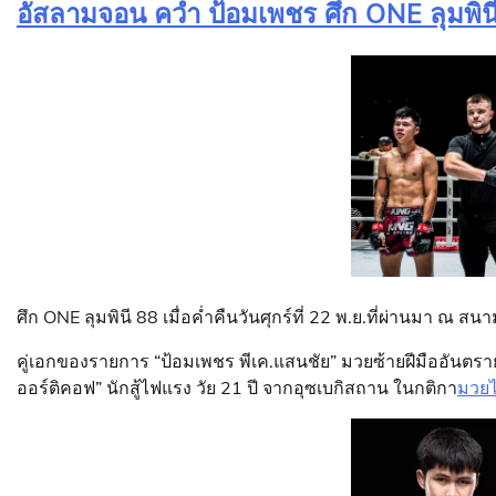
อัสลามจอน คว่ำ ป้อมเพชร ศึก ONE ลุมพิน
ศึก ONE ลุมพินี 88 เมื่อค่ำคืนวันศุกร์ที่ 22 พ.ย.ที่ผ่านมา ณ ส
คู่เอกของรายการ “ป้อมเพชร พีเค.แสนชัย” มวยซ้ายฝีมืออันตราย
ออร์ติคอฟ” นักสู้ไฟแรง วัย 21 ปี จากอุซเบกิสถาน ในกติกา
มวย