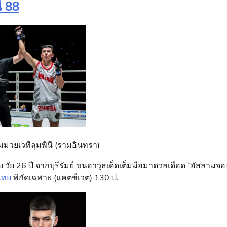
ี 88
นามมวยเวทีลุมพินี (รามอินทรา)
 วัย 26 ปี จากบุรีรัมย์ ขนอาวุธเด็ดเต็มมือมาดวลเดือด “อัสลามจ
ไทย
พิกัดเฉพาะ (แคตช์เวต) 130 ป.