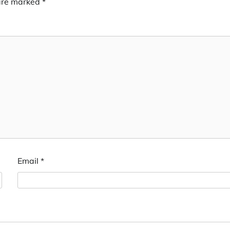
 are marked
*
Email
*