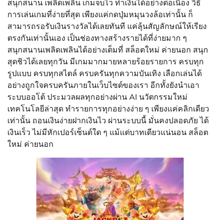
สนุกสนาน เพลิดเพลิน เกมจบไว ทำเงินได้อย่างต่อเนื่อง วิธี
การเล่นเกมที่ง่ายที่สุด เพียงแค่กดปุ่มหมุนวงล้อเท่านั้น ก็
สามารถรอรับเงินรางวัลได้เลยทันที แค่ลุ้นสัญลักษณ์ให้เรียง
ตรงกันเท่านั้นเอง เป็นช่องทางสร้างรายได้ที่ง่ายมาก ๆ
สนุกสนานเพลิดเพลินได้อย่างเต็มที่ สล็อตใหม่ ค่ายนอก สนุก
สุดชิวได้เลยทุกวัน มีเกมมากมายหลายร้อยรายการ ครบทุก
รูปแบบ ครบทุกสไตล์ ครบครันทุกความบันเทิง เลือกเล่นได้
อย่างถูกใจครบครันภายในเว็บไซต์ของเรา อีกทั้งยังนำเอา
ระบบออโต้ ประมวลผลทุกอย่างผ่าน AI นวัตกรรมใหม่
เทคโนโลยีล่าสุด ทำรายการทุกอย่างง่าย ๆ เพียงแค่คลิกเดียว
เท่านั้น ถอนเงินง่ายฝากเงินไว ผ่านระบบนี้ มั่นคงปลอดภัย ได้
เงินเร็ว ไม่มีหักเปอร์เซ็นต์ใด ๆ แม้แต่บาทเดียวแน่นอน สล็อต
ใหม่ ค่ายนอก