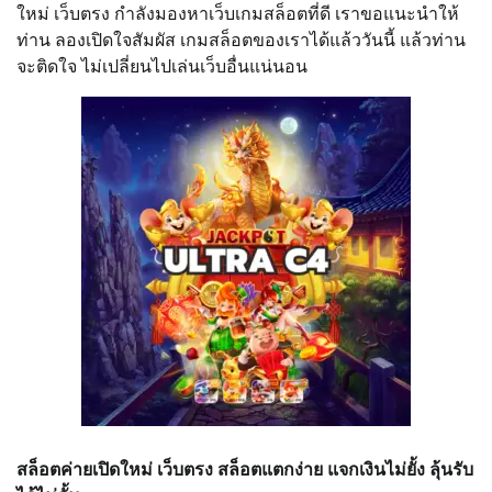
ใหม่ เว็บตรง กำลังมองหาเว็บเกมสล็อตที่ดี เราขอแนะนำให้
ท่าน ลองเปิดใจสัมผัส เกมสล็อตของเราได้แล้ววันนี้ แล้วท่าน
จะติดใจ ไม่เปลี่ยนไปเล่นเว็บอื่นแน่นอน
สล็อตค่ายเปิดใหม่ เว็บตรง สล็อตแตกง่าย แจกเงินไม่ยั้ง ลุ้นรับ