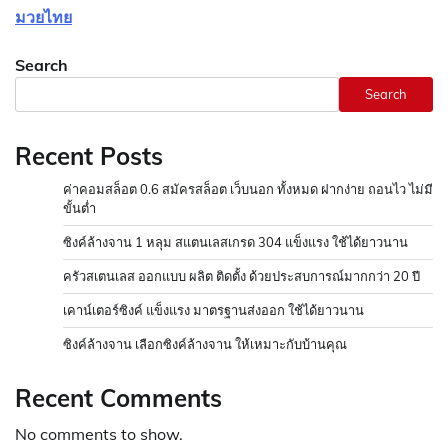
มวยไทย
Search
Search
Recent Posts
ค่าคอมสล็อต 0.6 สมัครสล็อต เว็บนอก ทั้งหมด ฝากง่าย ถอนไว ไม่มี
ขั้นต่ำ
ซิงค์ล้างจาน 1 หลุม สแตนเลสเกรด 304 แข็งแรง ใช้ได้ยาวนาน
ครัวสเตนเลส ออกแบบ ผลิต ติดตั้ง ด้วยประสบการณ์มากกว่า 20 ปี
เคาน์เตอร์ซิงค์ แข็งแรง มาตรฐานส่งออก ใช้ได้ยาวนาน
ซิงค์ล้างจาน เลือกซิงค์ล้างจาน ให้เหมาะกับบ้านคุณ
Recent Comments
No comments to show.