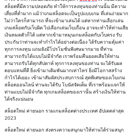
สล็อตที่มีความปลอดภัย ทำให้การลงทุนของท่านนั้น มีความ
เสี่ยงที่ต่ำมาก แม้ว่าเกมสล็อตจะเป็นรูปแบบเกม ที่เล่นง่ายมาก
ไม่ว่าใครก็สามารถ ที่จะเข้ามาเล่นได้ แต่หากท่านเลือกเล่น
เกมสล็อตกับเว็บผิด ไปเลือกเล่นเว็บเถื่อน อาจจะทำให้ท่านเสีย
เงินหมดตัวก็ได้ แต่หากเข้ามาหมุนเกมสล็อตกับเว็บตรง รับ
ประกันว่าท่านจะทำกำไรได้อย่างต่อเนื่อง ได้รับความคุ้มค่า
ทุกการลงทุน แถมยังมีโปรโมชั่นพิเศษมากมาย ที่ท่าน
สามารถรับได้แบบไม่มีจำกัด เราพร้อมคืนยอดเสียให้ท่าน
สามารถรับได้ทุกสัปดาห์ ทุกการลงทุนของท่าน จะได้รับผล
ตอบแทนที่ดี ยิ่งเข้ามาเดิมพันมากเท่าไหร่ ยิ่งมีโอกาสสร้าง
กำไรได้เยอะ เข้ามาสัมผัสประสบการณ์ สุดพิเศษของเว็บเกม
สล็อตออนไลน์ ท่านจะได้รับ โบนัสจัดเต็ม ที่เราพร้อมแจกให้
ท่านแบบไม่มีจำกัด ทุกเกมสล็อตของเรานั้น สร้างเงินให้ท่าน
ได้จริงแน่นอน
สล็อตใหม่ ค่ายนอก รวมเกมสล็อตต่างประเทศ อัปเดตล่าสุด
2023
สล็อตใหม่ ค่ายนอก ส่งตรงความสนุกมาให้ท่านได้ร่วมสนุก