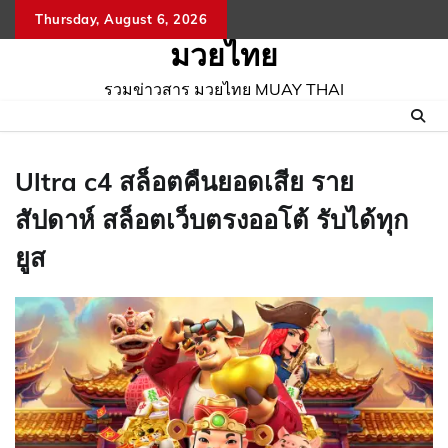
Skip
Thursday, August 6, 2026
to
มวยไทย
content
รวมข่าวสาร มวยไทย MUAY THAI
Ultra c4 สล็อตคืนยอดเสีย ราย
สัปดาห์ สล็อตเว็บตรงออโต้ รับได้ทุก
ยูส