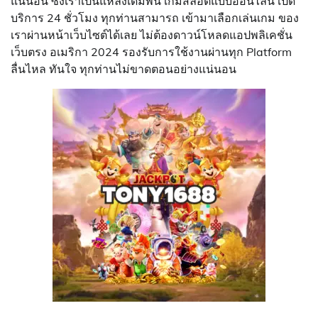
แน่นอน ซึ่งเราเป็นแหล่งเดิมพัน เกมสล็อตแบบออนไลน์ เปิด
บริการ 24 ชั่วโมง ทุกท่านสามารถ เข้ามาเลือกเล่นเกม ของ
เราผ่านหน้าเว็บไซต์ได้เลย ไม่ต้องดาวน์โหลดแอปพลิเคชั่น
เว็บตรง อเมริกา 2024 รองรับการใช้งานผ่านทุก Platform
ลื่นไหล ทันใจ ทุกท่านไม่ขาดตอนอย่างแน่นอน