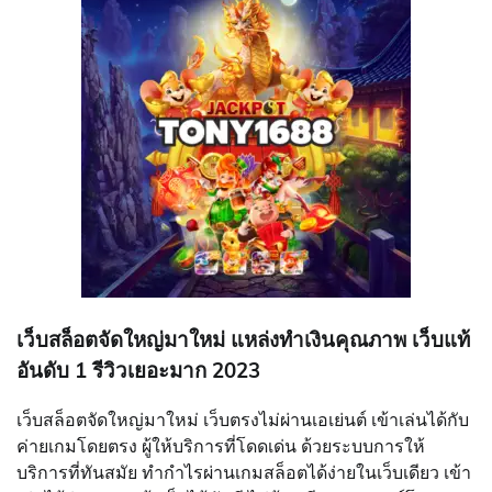
เว็บสล็อตจัดใหญ่มาใหม่ แหล่งทำเงินคุณภาพ เว็บแท้
อันดับ 1 รีวิวเยอะมาก 2023
เว็บสล็อตจัดใหญ่มาใหม่ เว็บตรงไม่ผ่านเอเย่นต์ เข้าเล่นได้กับ
ค่ายเกมโดยตรง ผู้ให้บริการที่โดดเด่น ด้วยระบบการให้
บริการที่ทันสมัย ทำกำไรผ่านเกมสล็อตได้ง่ายในเว็บเดียว เข้า