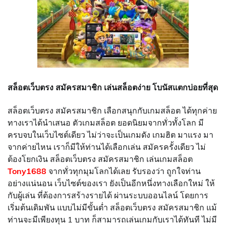
สล็อตเว็บตรง สมัครสมาชิก เล่นสล็อตง่าย โบนัสแตกบ่อยที่สุด
สล็อตเว็บตรง สมัครสมาชิก เลือกสนุกกับเกมสล็อต ได้ทุกค่าย
ทางเราได้นำเสนอ ตัวเกมสล็อต ยอดนิยมจากทั่วทั้งโลก มี
ครบจบในเว็บไซต์เดียว ไม่ว่าจะเป็นเกมดัง เกมฮิต มาแรง มา
จากค่ายไหน เราก็มีให้ท่านได้เลือกเล่น สมัครครั้งเดียว ไม่
ต้องโยกเงิน สล็อตเว็บตรง สมัครสมาชิก เล่นเกมสล็อต
Tony1688
จากทั่วทุกมุมโลกได้เลย รับรองว่า ถูกใจท่าน
อย่างแน่นอน เว็บไซต์ของเรา ยังเป็นอีกหนึ่งทางเลือกใหม่ ให้
กับผู้เล่น ที่ต้องการสร้างรายได้ ผ่านระบบออนไลน์ โดยการ
เริ่มต้นเดิมพัน แบบไม่มีขั้นต่ำ สล็อตเว็บตรง สมัครสมาชิก แม้
ท่านจะมีเพียงทุน 1 บาท ก็สามารถเล่นเกมกับเราได้ทันที ไม่มี