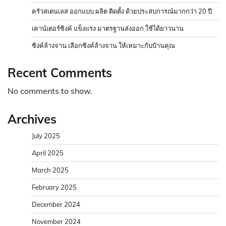
ครัวสเตนเลส ออกแบบ ผลิต ติดตั้ง ด้วยประสบการณ์มากกว่า 20 ปี
เคาน์เตอร์ซิงค์ แข็งแรง มาตรฐานส่งออก ใช้ได้ยาวนาน
ซิงค์ล้างจาน เลือกซิงค์ล้างจาน ให้เหมาะกับบ้านคุณ
Recent Comments
No comments to show.
Archives
July 2025
April 2025
March 2025
February 2025
December 2024
November 2024